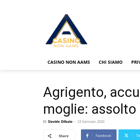
CASINO NON AAMS
CHI SIAMO
PRI
Agrigento, accu
moglie: assolt
Di
Davide Difazio
-
23 Gennaio 2020
Facebook
Tw
Share