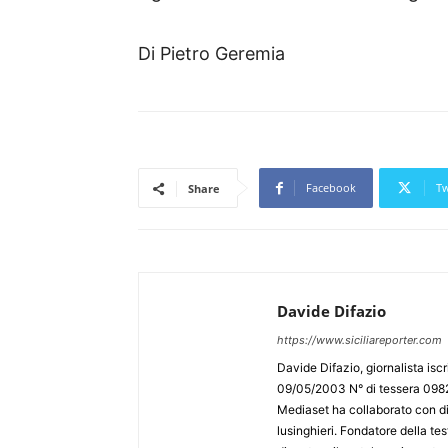
Di Pietro Geremia
Facebook
Tw
Share
Davide Difazio
https://www.siciliareporter.com
Davide Difazio, giornalista iscri
09/05/2003 N° di tessera 09828
Mediaset ha collaborato con div
lusinghieri. Fondatore della test