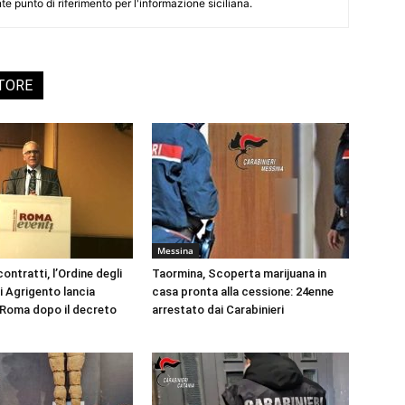
te punto di riferimento per l'informazione siciliana.
UTORE
Messina
ontratti, l’Ordine degli
Taormina, Scoperta marijuana in
i Agrigento lancia
casa pronta alla cessione: 24enne
a Roma dopo il decreto
arrestato dai Carabinieri