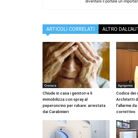
diventare il portale un importan
ARTICOLI CORRELATI
ALTRO DALL'A
Cronaca
Agrigento
Chiude in casa i genitori e li
Codice dei c
immobilizza con spray al
Architetti d
peperoncino per rubare: arrestata
l’allarme d
dai Carabinieri
correttivo