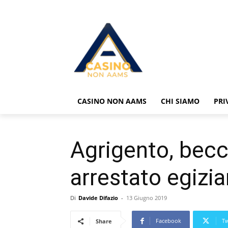
CASINO NON AAMS
CHI SIAMO
PRI
Agrigento, becc
arrestato egizi
Di
Davide Difazio
-
13 Giugno 2019
Facebook
Tw
Share