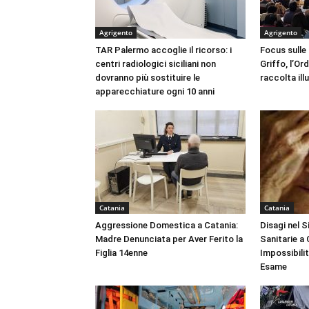
Agrigento
Agrigento
TAR Palermo accoglie il ricorso: i
Focus sulle
centri radiologici siciliani non
Griffo, l’Or
dovranno più sostituire le
raccolta ill
apparecchiature ogni 10 anni
Catania
Catania
Aggressione Domestica a Catania:
Disagi nel 
Madre Denunciata per Aver Ferito la
Sanitarie a
Figlia 14enne
Impossibili
Esame