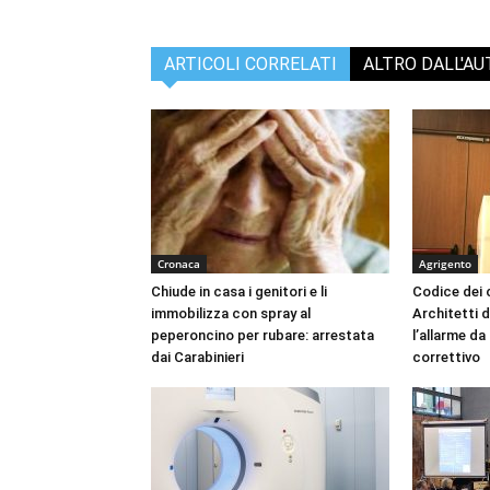
ARTICOLI CORRELATI
ALTRO DALL'A
Cronaca
Agrigento
Chiude in casa i genitori e li
Codice dei c
immobilizza con spray al
Architetti d
peperoncino per rubare: arrestata
l’allarme d
dai Carabinieri
correttivo