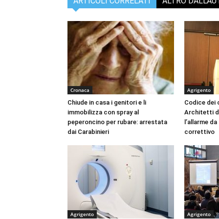
ARTICOLI CORRELATI
ALTRO DALL'A
Cronaca
Agrigento
Chiude in casa i genitori e li
Codice dei c
immobilizza con spray al
Architetti d
peperoncino per rubare: arrestata
l’allarme d
dai Carabinieri
correttivo
Agrigento
Agrigento