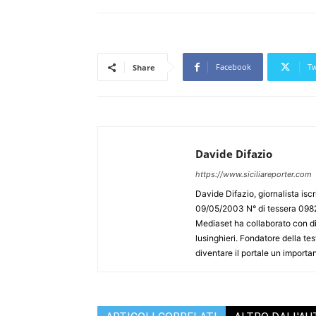
Facebook
Tw
Share
Davide Difazio
https://www.siciliareporter.com
Davide Difazio, giornalista iscri
09/05/2003 N° di tessera 09828
Mediaset ha collaborato con div
lusinghieri. Fondatore della test
diventare il portale un importan