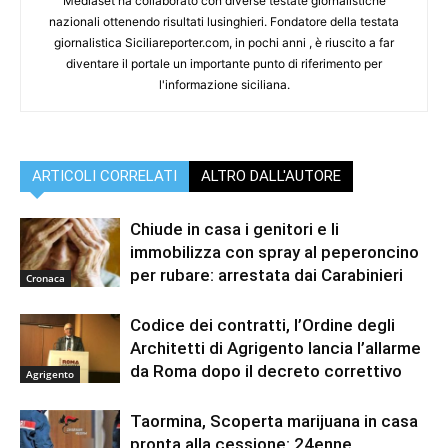
Mediaset ha collaborato con diverse testate giornalistiche
nazionali ottenendo risultati lusinghieri. Fondatore della testata
giornalistica Siciliareporter.com, in pochi anni , è riuscito a far
diventare il portale un importante punto di riferimento per
l'informazione siciliana.
ARTICOLI CORRELATI
ALTRO DALL'AUTORE
Chiude in casa i genitori e li
immobilizza con spray al peperoncino
per rubare: arrestata dai Carabinieri
Cronaca
Codice dei contratti, l’Ordine degli
Architetti di Agrigento lancia l’allarme
da Roma dopo il decreto correttivo
Agrigento
Taormina, Scoperta marijuana in casa
pronta alla cessione: 24enne