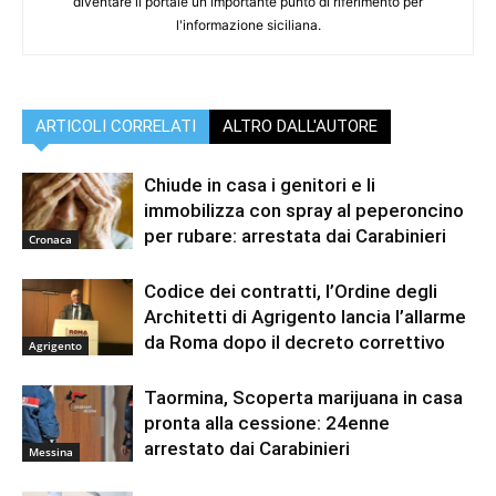
diventare il portale un importante punto di riferimento per
l'informazione siciliana.
ARTICOLI CORRELATI
ALTRO DALL'AUTORE
Chiude in casa i genitori e li
immobilizza con spray al peperoncino
per rubare: arrestata dai Carabinieri
Cronaca
Codice dei contratti, l’Ordine degli
Architetti di Agrigento lancia l’allarme
da Roma dopo il decreto correttivo
Agrigento
Taormina, Scoperta marijuana in casa
pronta alla cessione: 24enne
arrestato dai Carabinieri
Messina