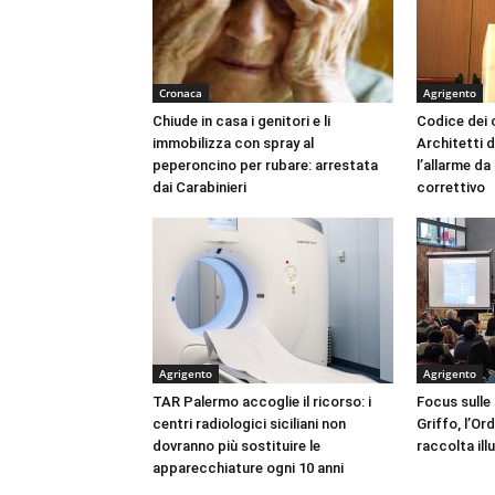
Cronaca
Agrigento
Chiude in casa i genitori e li
Codice dei c
immobilizza con spray al
Architetti d
peperoncino per rubare: arrestata
l’allarme d
dai Carabinieri
correttivo
Agrigento
Agrigento
TAR Palermo accoglie il ricorso: i
Focus sulle
centri radiologici siciliani non
Griffo, l’Or
dovranno più sostituire le
raccolta ill
apparecchiature ogni 10 anni