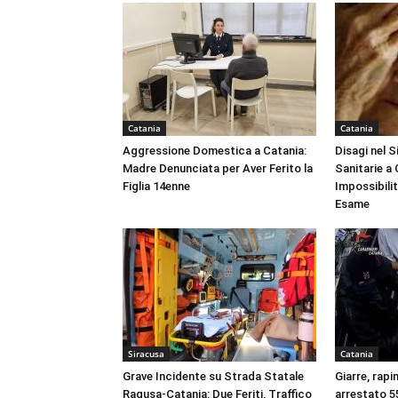
Catania
Catania
Aggressione Domestica a Catania:
Disagi nel 
Madre Denunciata per Aver Ferito la
Sanitarie a
Figlia 14enne
Impossibili
Esame
Siracusa
Catania
Grave Incidente su Strada Statale
Giarre, rapi
Ragusa-Catania: Due Feriti, Traffico
arrestato 55