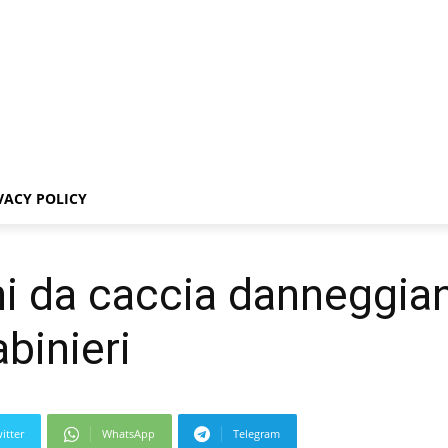
VACY POLICY
ini da caccia danneggia
abinieri
itter
WhatsApp
Telegram