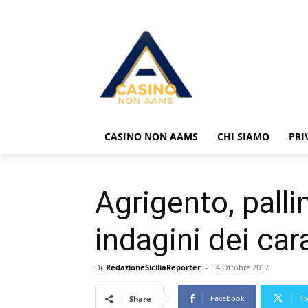
CASINO NON AAMS
CHI SIAMO
PRI
Agrigento, pall
indagini dei car
Di
RedazioneSiciliaReporter
-
14 Ottobre 2017
Facebook
Tw
Share