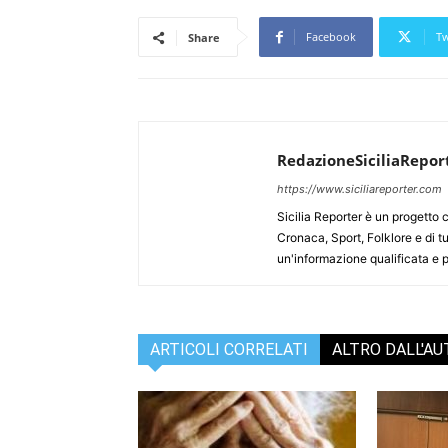
Facebook
Tw
Share
RedazioneSiciliaRepor
https://www.siciliareporter.com
Sicilia Reporter è un progetto 
Cronaca, Sport, Folklore e di tu
un'informazione qualificata e pl
ARTICOLI CORRELATI
ALTRO DALL'A