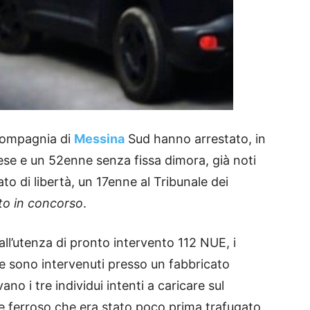
a Compagnia di
Messina
Sud hanno arrestato, in
se e un 52enne senza fissa dimora, già noti
tato di libertà, un 17enne al Tribunale dei
to in concorso
.
all’utenza di pronto intervento 112 NUE, i
me sono intervenuti presso un fabbricato
o i tre individui intenti a caricare sul
e ferroso che era stato poco prima trafugato