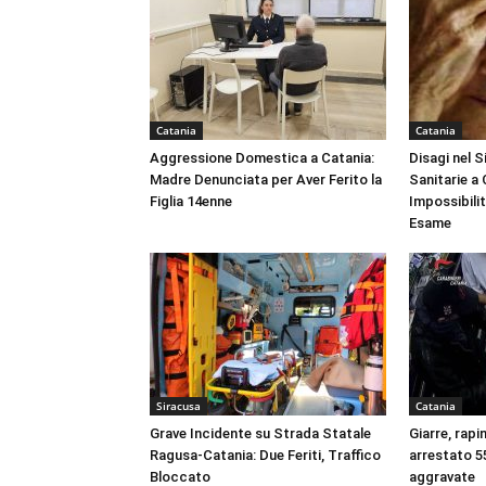
Catania
Catania
Aggressione Domestica a Catania:
Disagi nel 
Madre Denunciata per Aver Ferito la
Sanitarie a
Figlia 14enne
Impossibili
Esame
Siracusa
Catania
Grave Incidente su Strada Statale
Giarre, rapi
Ragusa-Catania: Due Feriti, Traffico
arrestato 55
Bloccato
aggravate