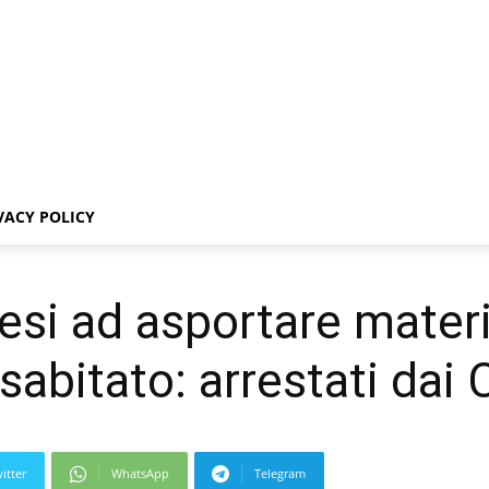
VACY POLICY
resi ad asportare materi
sabitato: arrestati dai 
itter
WhatsApp
Telegram