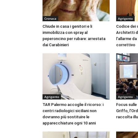
Cronaca
Agrigento
Chiude in casa i genitori e li
Codice dei c
immobilizza con spray al
Architetti d
peperoncino per rubare: arrestata
l’allarme d
dai Carabinieri
correttivo
Agrigento
Agrigento
TAR Palermo accoglie il ricorso: i
Focus sulle
centri radiologici siciliani non
Griffo, l’Or
dovranno più sostituire le
raccolta ill
apparecchiature ogni 10 anni