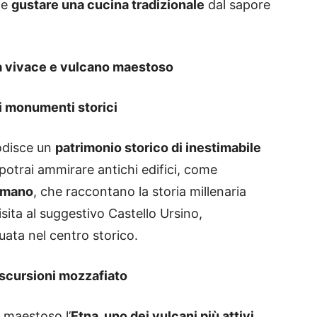
e
gustare una cucina tradizionale
dal sapore
ttà vivace e vulcano maestoso
uoi monumenti storici
odisce un
patrimonio storico di inestimabile
 potrai ammirare antichi edifici, come
Romano
, che raccontano la storia millenaria
isita al suggestivo Castello Ursino,
ata nel centro storico.
escursioni mozzafiato
 maestoso l’
Etna, uno dei vulcani più attivi