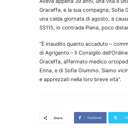
Aveva appena 39 anni, una vita e una
Graceffa, e la sua compagna, Sofia Gi
una calda giornata di agosto, a causa
SS115, in contrada Piana, poco distant
“È inaudito quanto accaduto – comme
di Agrigento – Il Consiglio dell’Ordine
Graceffa, affermato medico ortopedic
Enna, e di Sofia Giummo. Siamo vicini 
e apprezzati nella loro breve vita”.
Facebook
Tw
Share