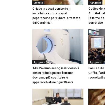
Cronaca
Agrigento
Chiude in casa i genitori e li
Codice dei c
immobilizza con spray al
Architetti d
peperoncino per rubare: arrestata
l’allarme d
dai Carabinieri
correttivo
Agrigento
Agrigento
TAR Palermo accoglie il ricorso: i
Focus sulle
centri radiologici siciliani non
Griffo, l’Or
dovranno più sostituire le
raccolta ill
apparecchiature ogni 10 anni