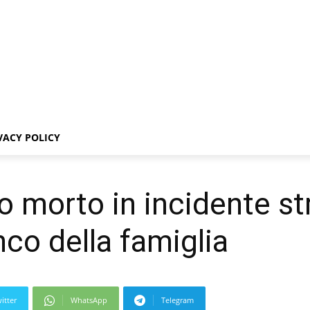
VACY POLICY
 morto in incidente str
nco della famiglia
itter
WhatsApp
Telegram