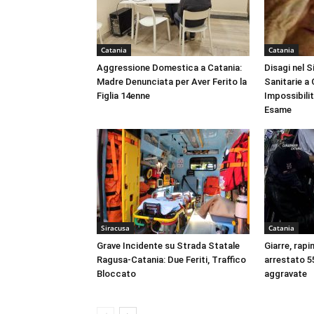
Catania
Catania
Aggressione Domestica a Catania:
Disagi nel 
Madre Denunciata per Aver Ferito la
Sanitarie a
Figlia 14enne
Impossibili
Esame
Siracusa
Catania
Grave Incidente su Strada Statale
Giarre, rapi
Ragusa-Catania: Due Feriti, Traffico
arrestato 55
Bloccato
aggravate