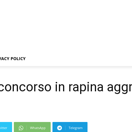
VACY POLICY
,concorso in rapina aggr
itter
WhatsApp
Telegram