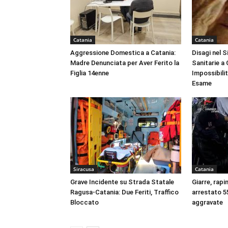
Catania
Catania
Aggressione Domestica a Catania:
Disagi nel 
Madre Denunciata per Aver Ferito la
Sanitarie a
Figlia 14enne
Impossibili
Esame
Siracusa
Catania
Grave Incidente su Strada Statale
Giarre, rapi
Ragusa-Catania: Due Feriti, Traffico
arrestato 55
Bloccato
aggravate