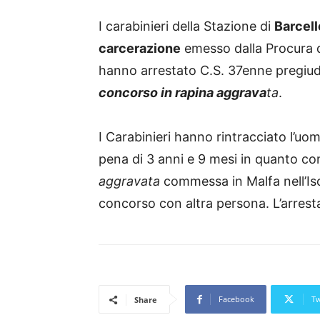
I carabinieri della Stazione di
Barcell
carcerazione
emesso dalla Procura d
hanno arrestato C.S. 37enne pregiudi
concorso in rapina aggrava
ta
.
I Carabinieri hanno rintracciato l’uo
pena di 3 anni e 9 mesi in quanto co
aggravata
commessa in Malfa nell’Iso
concorso con altra persona. L’arrestat
Facebook
Tw
Share