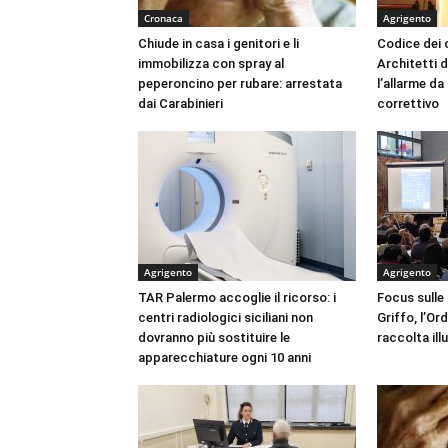
Cronaca
Agrigento
Chiude in casa i genitori e li
Codice dei c
immobilizza con spray al
Architetti d
peperoncino per rubare: arrestata
l’allarme d
dai Carabinieri
correttivo
Agrigento
Agrigento
TAR Palermo accoglie il ricorso: i
Focus sulle
centri radiologici siciliani non
Griffo, l’Or
dovranno più sostituire le
raccolta ill
apparecchiature ogni 10 anni