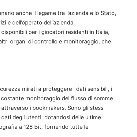
ionano anche il legame tra l’azienda e lo Stato,
izi e dell’operato dell’azienda.
isponibili per i giocatori residenti in Italia,
altri organi di controllo e monitoraggio, che
urezza mirati a proteggere i dati sensibili, i
un costante monitoraggio del flusso di somme
attraverso i bookmakers. Sono gli stessi
dati degli utenti, dotandosi delle ultime
grafia a 128 Bit, fornendo tutte le