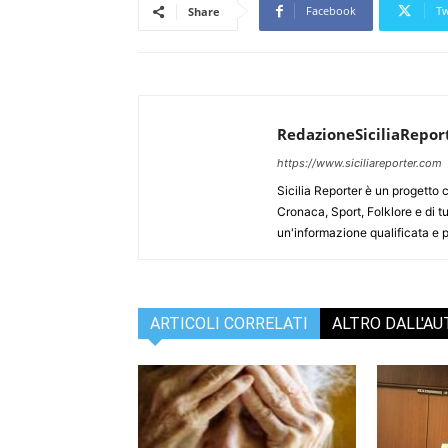
Facebook
Tw
Share
RedazioneSiciliaRepor
https://www.siciliareporter.com
Sicilia Reporter è un progetto 
Cronaca, Sport, Folklore e di tu
un'informazione qualificata e pl
ARTICOLI CORRELATI
ALTRO DALL'A