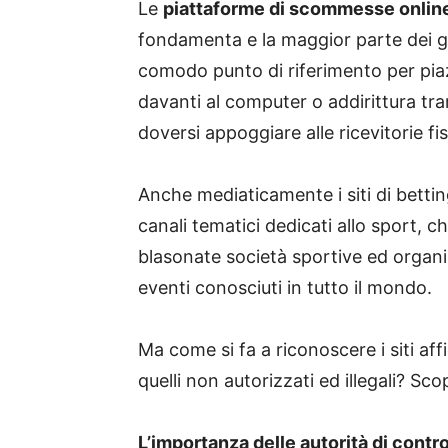
Le
piattaforme di scommesse onlin
fondamenta e la maggior parte dei gio
comodo punto di riferimento per pia
davanti al computer o addirittura tra
doversi appoggiare alle ricevitorie fi
Anche mediaticamente i siti di betti
canali tematici dedicati allo sport, 
blasonate società sportive ed organ
eventi conosciuti in tutto il mondo.
Ma come si fa a riconoscere i siti aff
quelli non autorizzati ed illegali? S
L’importanza delle autorità di contro