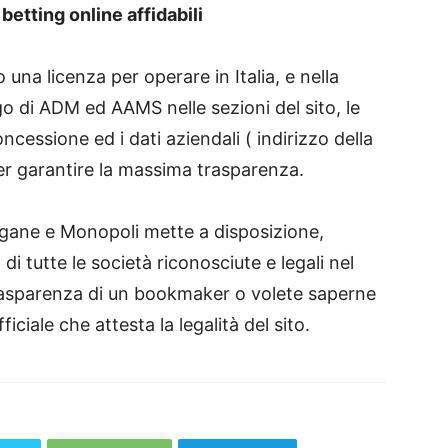
etting online affidabili
 una licenza per operare in Italia, e nella
go di ADM ed AAMS nelle sezioni del sito, le
cessione ed i dati aziendali ( indirizzo della
 per garantire la massima trasparenza.
Dogane e Monopoli mette a disposizione,
di tutte le società riconosciute e legali nel
trasparenza di un bookmaker o volete saperne
ficiale che attesta la legalità del sito.