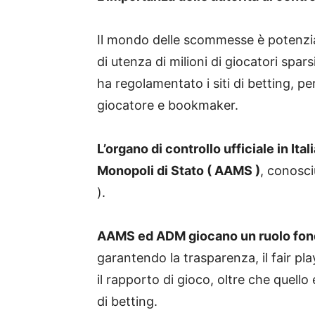
Il mondo delle scommesse è potenzia
di utenza di milioni di giocatori sparsi 
ha regolamentato i siti di betting, pe
giocatore e bookmaker.
L’organo di controllo ufficiale in It
Monopoli di Stato ( AAMS )
, conosc
).
AAMS ed ADM giocano un ruolo fonda
garantendo la trasparenza, il fair pl
il rapporto di gioco, oltre che quell
di betting.