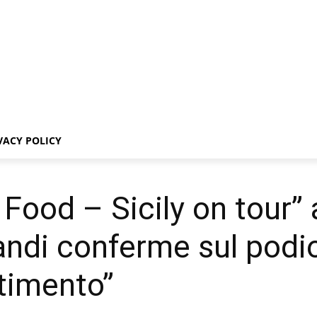
VACY POLICY
 Food – Sicily on tour”
andi conferme sul podi
ntimento”