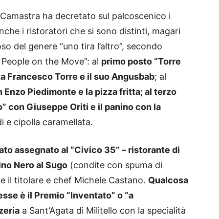
Camastra ha decretato sul palcoscenico i
nche i ristoratori che si sono distinti, magari
oso del genere “uno tira l’altro”, secondo
& People on the Move”: al
primo posto “Torre
tta Francesco Torre e il suo Angusbab
; al
nzo Piedimonte e la pizza fritta; al terzo
o” con Giuseppe Oriti e il panino con la
 e cipolla caramellata.
tato assegnato al “Civico 35” – ristorante di
ino Nero al Sugo
(condite con spuma di
 e il titolare e chef Michele Castano.
Qualcosa
sse è il Premio “Inventato” o “a
zeria
a Sant’Agata di Militello con la specialità