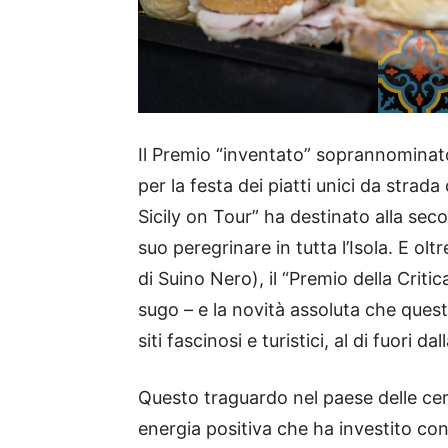
Il Premio “inventato” soprannominato 
per la festa dei piatti unici da strad
Sicily on Tour” ha destinato alla se
suo peregrinare in tutta l’Isola. E ol
di Suino Nero), il “Premio della Criti
sugo – e la novità assoluta che quest
siti fascinosi e turistici, al di fuori dal
Questo traguardo nel paese delle ce
energia positiva che ha investito co