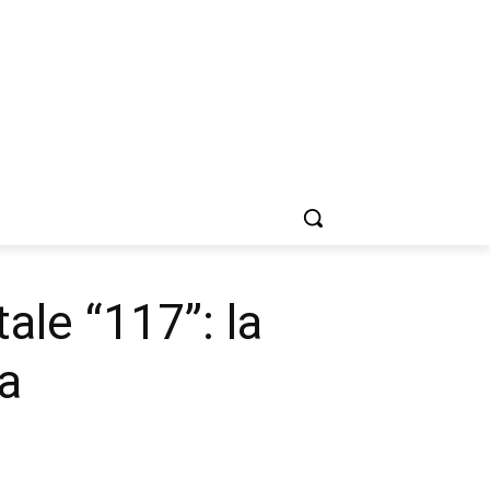
ale “117”: la
na