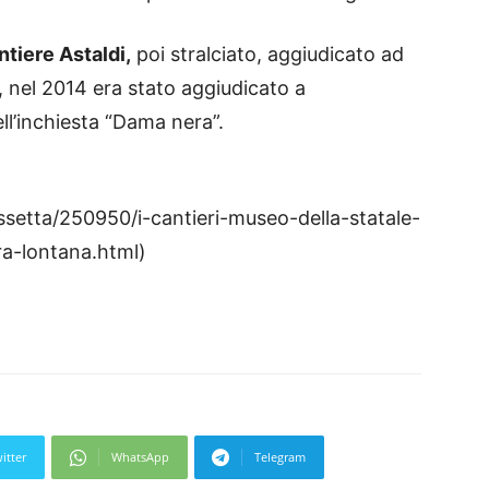
ntiere Astaldi,
poi stralciato, aggiudicato ad
, nel 2014 era stato aggiudicato a
ell’inchiesta “Dama nera”.
issetta/250950/i-cantieri-museo-della-statale-
ra-lontana.html)
itter
WhatsApp
Telegram