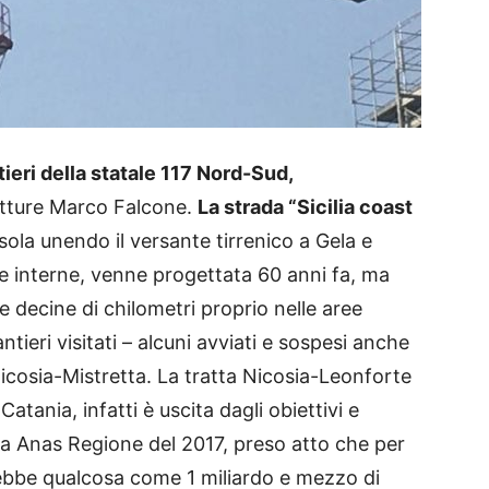
ieri della statale 117 Nord-Sud,
rutture Marco Falcone.
La strada “Sicilia coast
sola unendo il versante tirrenico a Gela e
ee interne, venne progettata 60 anni fa, ma
decine di chilometri proprio nelle aree
tieri visitati – alcuni avviati e sospesi anche
 Nicosia-Mistretta. La tratta Nicosia-Leonforte
atania, infatti è uscita dagli obiettivi e
a Anas Regione del 2017, preso atto che per
rebbe qualcosa come 1 miliardo e mezzo di