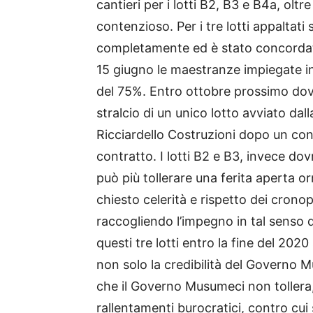
cantieri per i lotti B2, B3 e B4a, olt
contenzioso. Per i tre lotti appaltati s
completamente ed è stato concordato
15 giugno le maestranze impiegate i
del 75%. Entro ottobre prossimo dovr
stralcio di un unico lotto avviato dall
Ricciardello Costruzioni dopo un con
contratto. I lotti B2 e B3, invece do
può più tollerare una ferita aperta 
chiesto celerità e rispetto dei cron
raccogliendo l’impegno in tal senso di
questi tre lotti entro la fine del 202
non solo la credibilità del Governo Mu
che il Governo Musumeci non tollera,
rallentamenti burocratici, contro cui 