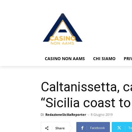
CASINO NON AAMS
CHI SIAMO
PRI
Caltanissetta, c
“Sicilia coast t
Di
RedazioneSiciliaReporter
-
8 Giugno 2019
Facebook
Tw
Share