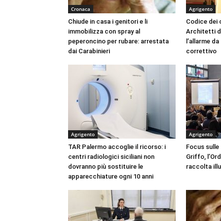
Cronaca
Agrigento
Chiude in casa i genitori e li
Codice dei c
immobilizza con spray al
Architetti d
peperoncino per rubare: arrestata
l’allarme d
dai Carabinieri
correttivo
Agrigento
Agrigento
TAR Palermo accoglie il ricorso: i
Focus sulle
centri radiologici siciliani non
Griffo, l’Or
dovranno più sostituire le
raccolta ill
apparecchiature ogni 10 anni