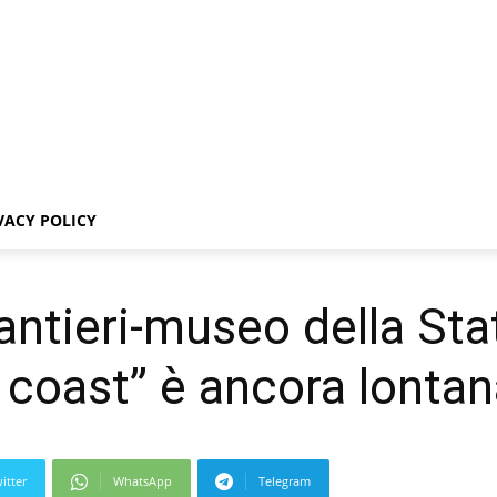
VACY POLICY
antieri-museo della Stat
o coast” è ancora lonta
itter
WhatsApp
Telegram