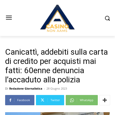
Canicattì, addebiti sulla carta
di credito per acquisti mai
fatti: 60enne denuncia
l’accaduto alla polizia
Di
Redazione Giornalistica
-
28 Giugno 2023
Facebook
Twitter
WhatsApp