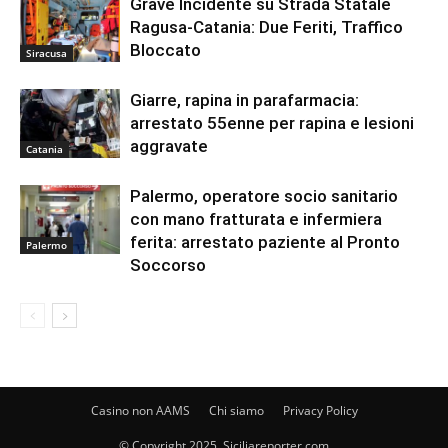
Grave Incidente su Strada Statale
Ragusa-Catania: Due Feriti, Traffico
Bloccato
Siracusa
Giarre, rapina in parafarmacia:
arrestato 55enne per rapina e lesioni
aggravate
Catania
Palermo, operatore socio sanitario
con mano fratturata e infermiera
ferita: arrestato paziente al Pronto
Palermo
Soccorso
Casino non AAMS
Chi siamo
Privacy Policy
© Copyright 2025, Siciliareporter.com