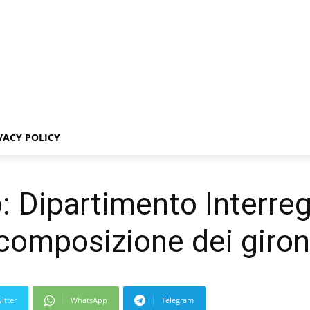
VACY POLICY
o: Dipartimento Interre
a composizione dei giron
itter
WhatsApp
Telegram