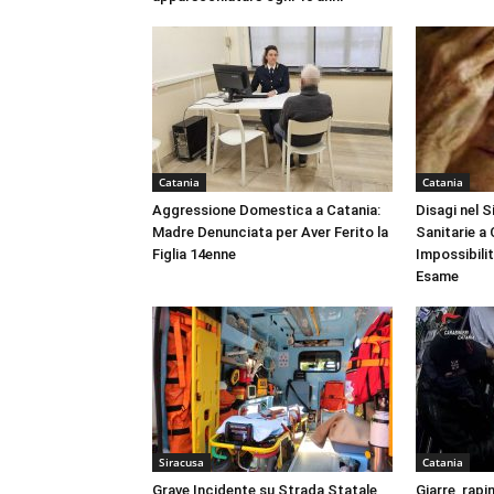
Catania
Catania
Aggressione Domestica a Catania:
Disagi nel 
Madre Denunciata per Aver Ferito la
Sanitarie a
Figlia 14enne
Impossibili
Esame
Siracusa
Catania
Grave Incidente su Strada Statale
Giarre, rapi