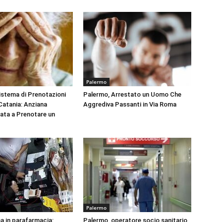
Palermo
Sistema di Prenotazioni
Palermo, Arrestato un Uomo Che
 Catania: Anziana
Aggrediva Passanti in Via Roma
tata a Prenotare un
Palermo
na in parafarmacia:
Palermo, operatore socio sanitario