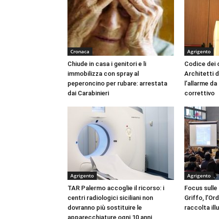
Cronaca
Agrigento
Chiude in casa i genitori e li
Codice dei c
immobilizza con spray al
Architetti d
peperoncino per rubare: arrestata
l’allarme d
dai Carabinieri
correttivo
Agrigento
Agrigento
TAR Palermo accoglie il ricorso: i
Focus sulle
centri radiologici siciliani non
Griffo, l’Or
dovranno più sostituire le
raccolta ill
apparecchiature ogni 10 anni