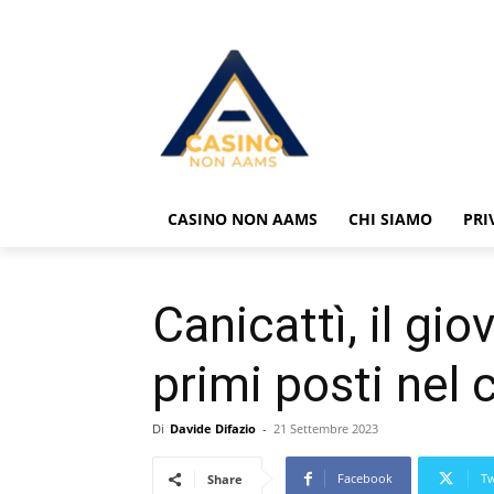
CASINO NON AAMS
CHI SIAMO
PRI
Canicattì, il g
primi posti nel
Di
Davide Difazio
-
21 Settembre 2023
Facebook
Tw
Share