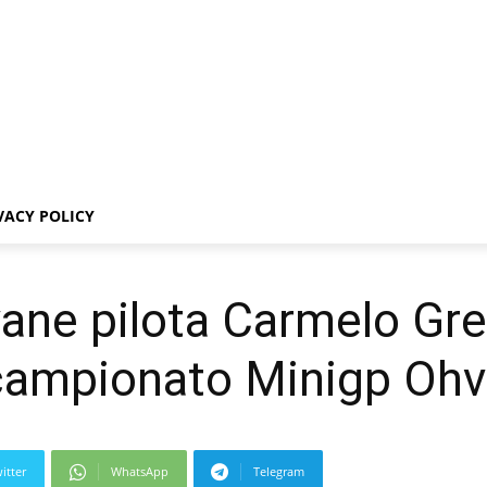
VACY POLICY
iovane pilota Carmelo Gr
 campionato Minigp Ohv
itter
WhatsApp
Telegram