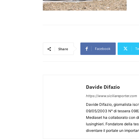
Facebook
Tw
Share
Davide Difazio
https://www.siciliareporter.com
Davide Difazio, giornalista iscri
09/05/2003 N° di tessera 09828
Mediaset ha collaborato con div
lusinghieri. Fondatore della test
diventare il portale un importan