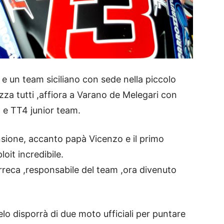
o e un team siciliano con sede nella piccolo
azza tutti ,affiora a Varano de Melegari con
o e TT4 junior team.
mensione, accanto papà Vicenzo e il primo
oit incredibile.
reca ,responsabile del team ,ora divenuto
lo disporrà di due moto ufficiali per puntare