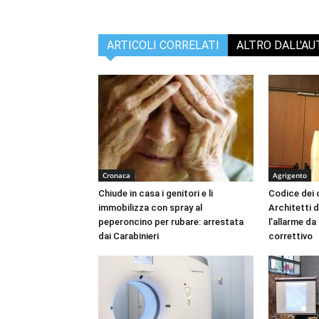
ARTICOLI CORRELATI
ALTRO DALL'A
Cronaca
Agrigento
Chiude in casa i genitori e li
Codice dei c
immobilizza con spray al
Architetti d
peperoncino per rubare: arrestata
l’allarme d
dai Carabinieri
correttivo