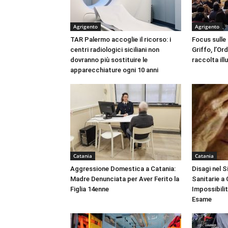
Agrigento
Agrigento
TAR Palermo accoglie il ricorso: i
Focus sulle
centri radiologici siciliani non
Griffo, l’Or
dovranno più sostituire le
raccolta ill
apparecchiature ogni 10 anni
Catania
Catania
Aggressione Domestica a Catania:
Disagi nel 
Madre Denunciata per Aver Ferito la
Sanitarie a
Figlia 14enne
Impossibili
Esame