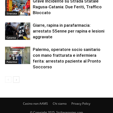
Grave Incidente su Strada Statale
Ragusa-Catania: Due Feriti, Traffico
Bloccato
Siracusa
Giarre, rapina in parafarmacia:
arrestato 55enne per rapina e lesioni
aggravate
Catania
Palermo, operatore socio sanitario
con mano fratturata e infermiera
ferita: arrestato paziente al Pronto
Palermo
Soccorso
Casino non AAMS
Chi siamo
Privacy Policy
© Copyright 2025, Siciliareporter.com