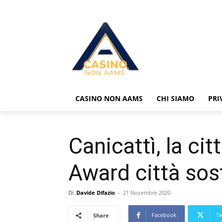
CASINO NON AAMS
CHI SIAMO
PRI
Canicattì, la ci
Award città sost
Di
Davide Difazio
-
21 Novembre 2020
Facebook
Tw
Share