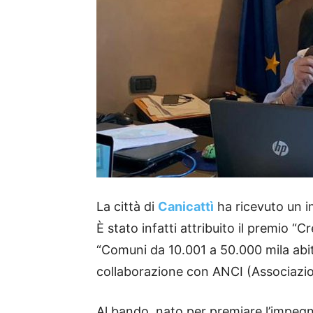
La città di
Canicattì
ha ricevuto un i
È stato infatti attribuito il premio “C
“Comuni da 10.001 a 50.000 mila abi
collaborazione con ANCI (Associazio
Al bando, nato per premiare l’impegno