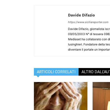
Davide Difazio
https://www.siciliareporter.com
Davide Difazio, giornalista iscri
09/05/2003 N° di tessera 09828
Mediaset ha collaborato con div
lusinghieri. Fondatore della test
diventare il portale un importan
ARTICOLI CORRELATI
ALTRO DALL'A