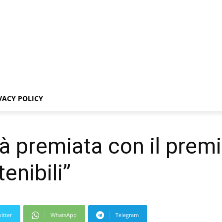
VACY POLICY
ttà premiata con il pre
enibili”
itter
WhatsApp
Telegram