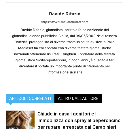
Davide Difazio
https://www.siciliareporter.com
Davide Difazio, giornalista iscritto all’albo nazionale dei
giornalisti, elenco pubblicisti Sicilia, dal 09/05/2003 N° di tessera
098283, protagonista di diverse trasmissioni televisive in Rai e
Mediaset ha collaborato con diverse testate giornalistiche
nazionali ottenendo risultati lusinghieri. Fondatore della testata
giornalistica Siciliareporter.com, in pochi anni , è riuscito a far
diventare il portale un importante punto di riferimento per
l'informazione siciliana.
ARTICOLI CORRELATI
ALTRO DALL'AUTORE
Chiude in casa i genitori e li
immobilizza con spray al peperoncino
per rubare: arrestata dai Carabinieri
Cronaca