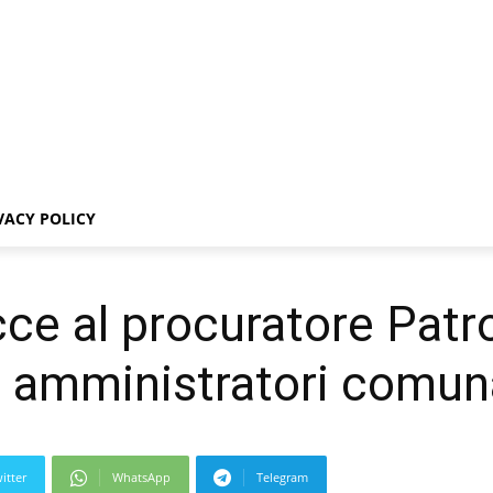
VACY POLICY
cce al procuratore Patr
i amministratori comuna
itter
WhatsApp
Telegram