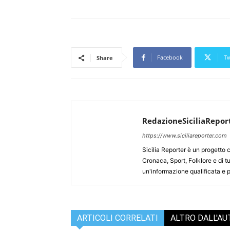
Facebook
Tw
Share
RedazioneSiciliaRepor
https://www.siciliareporter.com
Sicilia Reporter è un progetto 
Cronaca, Sport, Folklore e di tu
un'informazione qualificata e pl
ARTICOLI CORRELATI
ALTRO DALL'A