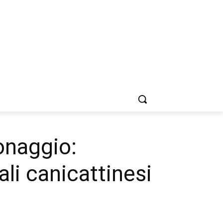
onaggio:
li canicattinesi