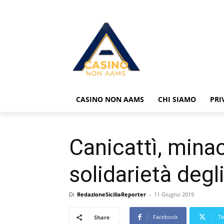
CASINO NON AAMS
CHI SIAMO
PRI
Canicattì, mina
solidarietà degl
Di
RedazioneSiciliaReporter
-
11 Giugno 2019
Facebook
Tw
Share