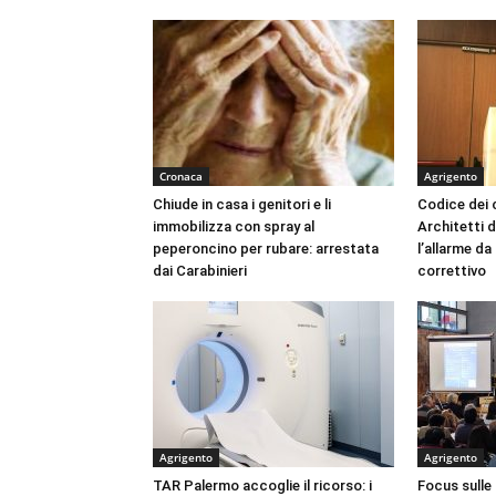
Cronaca
Agrigento
Chiude in casa i genitori e li
Codice dei c
immobilizza con spray al
Architetti d
peperoncino per rubare: arrestata
l’allarme d
dai Carabinieri
correttivo
Agrigento
Agrigento
TAR Palermo accoglie il ricorso: i
Focus sulle