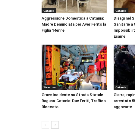
Catania
Catania
Aggressione Domestica a Catania:
Disagi nel 
Madre Denunciata per Aver Ferito la
Sanitarie a
Figlia 14enne
Impossibili
Esame
Siracusa
Catania
Grave Incidente su Strada Statale
Giarre, rapi
Ragusa-Catania: Due Feriti, Traffico
arrestato 55
Bloccato
aggravate