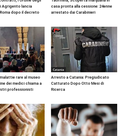
ontratti, l’Ordine degli
Taormina, Scoperta marijuana in
i Agrigento lancia
casa pronta alla cessione: 24enne
a Roma dopo il decreto
arrestato dai Carabinieri
Catania
 malattie rare al museo
Arresto a Catania: Pregiudicato
dine dei medici chiama a
Catturato Dopo Otto Mesi di
ustri professionisti
Ricerca