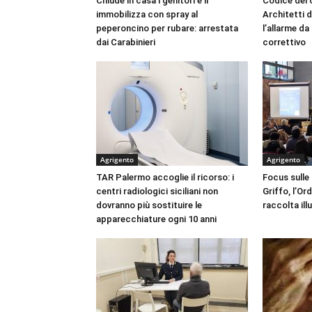
Chiude in casa i genitori e li
Codice dei c
immobilizza con spray al
Architetti d
peperoncino per rubare: arrestata
l’allarme d
dai Carabinieri
correttivo
Agrigento
Agrigento
TAR Palermo accoglie il ricorso: i
Focus sulle
centri radiologici siciliani non
Griffo, l’Or
dovranno più sostituire le
raccolta ill
apparecchiature ogni 10 anni