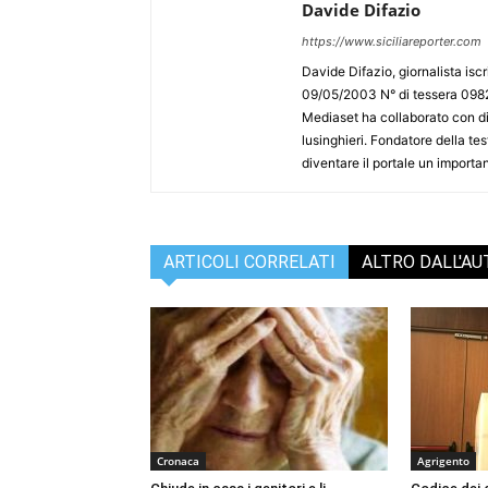
Davide Difazio
https://www.siciliareporter.com
Davide Difazio, giornalista iscri
09/05/2003 N° di tessera 09828
Mediaset ha collaborato con div
lusinghieri. Fondatore della test
diventare il portale un importan
ARTICOLI CORRELATI
ALTRO DALL'A
Cronaca
Agrigento