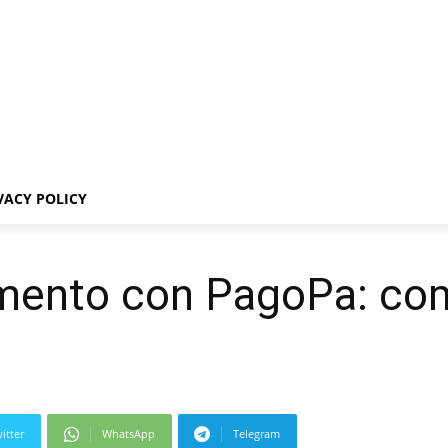
VACY POLICY
mento con PagoPa: come
itter
WhatsApp
Telegram