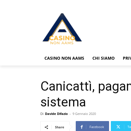
CASINO NON AAMS
CHI SIAMO
PRI
Canicattì, paga
sistema
Di
Davide Difazio
-
9 Gennaio 2020
Facebook
Tw
Share