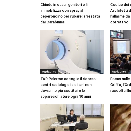
Chiude in casa i genitori e li
Codice dei c
immobilizza con spray al
Architetti d
peperoncino per rubare: arrestata
l’allarme d
dai Carabinieri
correttivo
Agrigento
Agrigento
TAR Palermo accoglie il ricorso: i
Focus sulle
centri radiologici siciliani non
Griffo, l’Or
dovranno più sostituire le
raccolta ill
apparecchiature ogni 10 anni