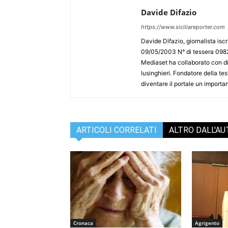
Davide Difazio
https://www.siciliareporter.com
Davide Difazio, giornalista iscri
09/05/2003 N° di tessera 09828
Mediaset ha collaborato con div
lusinghieri. Fondatore della test
diventare il portale un importan
ARTICOLI CORRELATI
ALTRO DALL'A
Cronaca
Agrigento