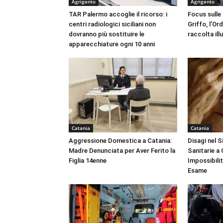
Agrigento
Agrigento
TAR Palermo accoglie il ricorso: i
Focus sulle
centri radiologici siciliani non
Griffo, l’Or
dovranno più sostituire le
raccolta ill
apparecchiature ogni 10 anni
Catania
Catania
Aggressione Domestica a Catania:
Disagi nel 
Madre Denunciata per Aver Ferito la
Sanitarie a
Figlia 14enne
Impossibili
Esame