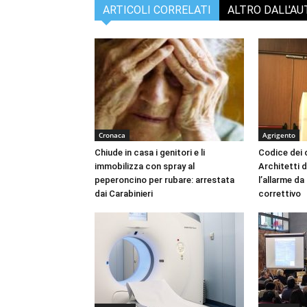
ARTICOLI CORRELATI
ALTRO DALL'A
Cronaca
Agrigento
Chiude in casa i genitori e li
Codice dei c
immobilizza con spray al
Architetti d
peperoncino per rubare: arrestata
l’allarme d
dai Carabinieri
correttivo