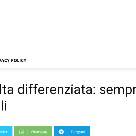
VACY POLICY
lta differenziata: sempr
li
itter
WhatsApp
Telegram