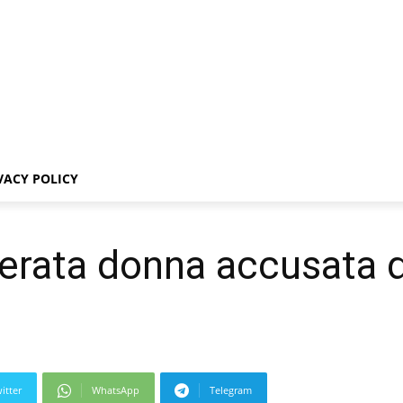
VACY POLICY
cerata donna accusata d
itter
WhatsApp
Telegram