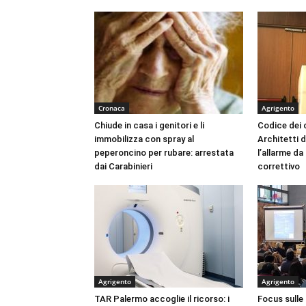
Cronaca
Agrigento
Chiude in casa i genitori e li
Codice dei c
immobilizza con spray al
Architetti d
peperoncino per rubare: arrestata
l’allarme d
dai Carabinieri
correttivo
Agrigento
Agrigento
TAR Palermo accoglie il ricorso: i
Focus sulle