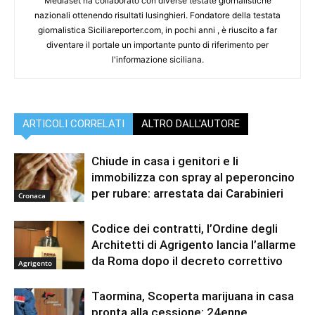
Mediaset ha collaborato con diverse testate giornalistiche
nazionali ottenendo risultati lusinghieri. Fondatore della testata
giornalistica Siciliareporter.com, in pochi anni , è riuscito a far
diventare il portale un importante punto di riferimento per
l'informazione siciliana.
ARTICOLI CORRELATI
ALTRO DALL'AUTORE
Chiude in casa i genitori e li
immobilizza con spray al peperoncino
per rubare: arrestata dai Carabinieri
Cronaca
Codice dei contratti, l’Ordine degli
Architetti di Agrigento lancia l’allarme
da Roma dopo il decreto correttivo
Agrigento
Taormina, Scoperta marijuana in casa
pronta alla cessione: 24enne