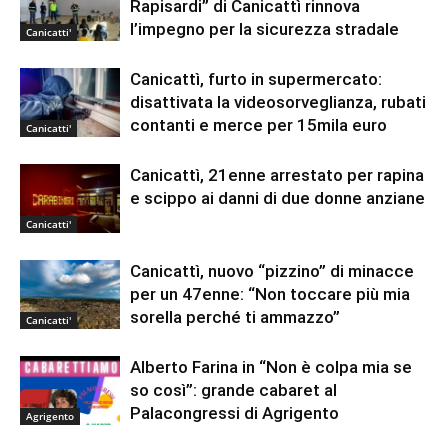
Rapisardi” di Canicattì rinnova
l’impegno per la sicurezza stradale
Canicatti'
Canicattì, furto in supermercato:
disattivata la videosorveglianza, rubati
contanti e merce per 15mila euro
Canicatti'
Canicattì, 21enne arrestato per rapina
e scippo ai danni di due donne anziane
Canicatti'
Canicattì, nuovo “pizzino” di minacce
per un 47enne: “Non toccare più mia
sorella perché ti ammazzo”
Canicatti'
Alberto Farina in “Non è colpa mia se
so così”: grande cabaret al
Palacongressi di Agrigento
Agrigento