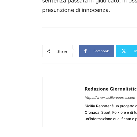
sentenza passata in giudicato, in oss
presunzione di innocenza.
Facebook
Tw
Share
Redazione Giornalisti
https://www.siciliareporter.com
Sicilia Reporter è un progetto 
Cronaca, Sport, Folklore e di tu
un'informazione qualificata e pl