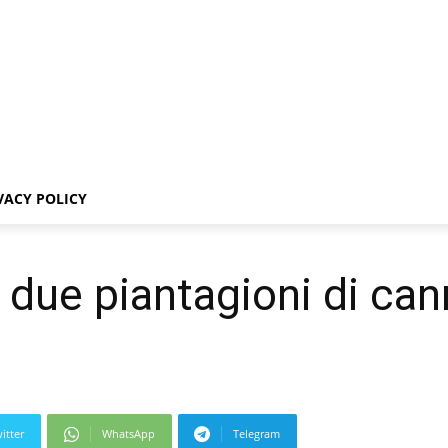
VACY POLICY
 due piantagioni di can
itter
WhatsApp
Telegram