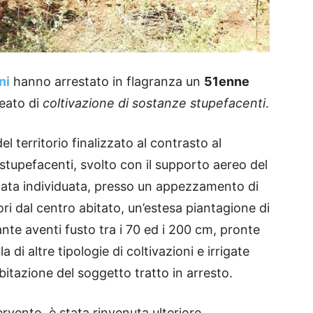
ni
hanno arrestato in flagranza un
51enne
reato di
coltivazione di sostanze stupefacenti
.
el territorio finalizzato al contrasto al
tupefacenti, svolto con il supporto aereo del
stata individuata, presso un appezzamento di
ori dal centro abitato, un’estesa piantagione di
te aventi fusto tra i 70 ed i 200 cm, pronte
la di altre tipologie di coltivazioni e irrigate
bitazione del soggetto tratto in arresto.
ervento, è stata rinvenuta ulteriore