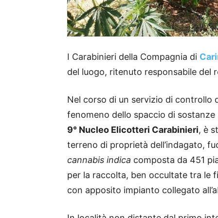
I Carabinieri della Compagnia di
Cari
del luogo, ritenuto responsabile del 
Nel corso di un servizio di controllo d
fenomeno dello spaccio di sostanze s
9° Nucleo Elicotteri Carabinieri
, è 
terreno di proprietà dell’indagato, fu
cannabis indica
composta da 451 pian
per la raccolta, ben occultate tra le fi
con apposito impianto collegato all’a
In località non distante dal primo int