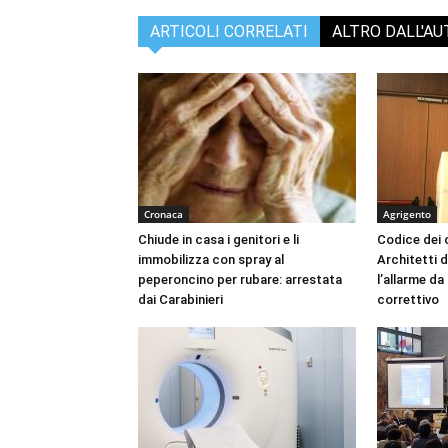
ARTICOLI CORRELATI
ALTRO DALL'A
Cronaca
Agrigento
Chiude in casa i genitori e li
Codice dei c
immobilizza con spray al
Architetti d
peperoncino per rubare: arrestata
l’allarme d
dai Carabinieri
correttivo