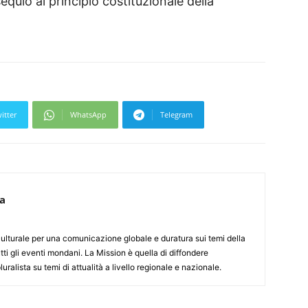
equio al principio costituzionale della
itter
WhatsApp
Telegram
ca
culturale per una comunicazione globale e duratura sui temi della
tti gli eventi mondani. La Mission è quella di diffondere
uralista su temi di attualità a livello regionale e nazionale.