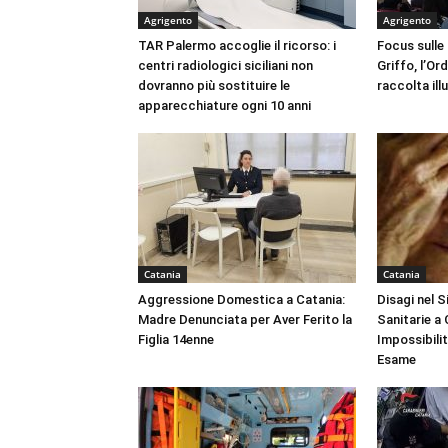
Agrigento
Agrigento
TAR Palermo accoglie il ricorso: i
Focus sulle
centri radiologici siciliani non
Griffo, l’Or
dovranno più sostituire le
raccolta ill
apparecchiature ogni 10 anni
Catania
Catania
Aggressione Domestica a Catania:
Disagi nel 
Madre Denunciata per Aver Ferito la
Sanitarie a
Figlia 14enne
Impossibili
Esame