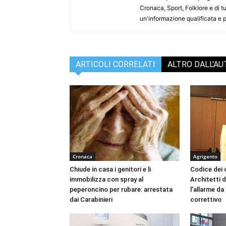
Cronaca, Sport, Folklore e di tu
un'informazione qualificata e pl
ARTICOLI CORRELATI
ALTRO DALL'A
Cronaca
Agrigento
Chiude in casa i genitori e li
Codice dei c
immobilizza con spray al
Architetti d
peperoncino per rubare: arrestata
l’allarme d
dai Carabinieri
correttivo