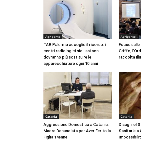
Agrigento
Agrigento
TAR Palermo accoglie il ricorso: i
Focus sulle
centri radiologici siciliani non
Griffo, l’Or
dovranno più sostituire le
raccolta ill
apparecchiature ogni 10 anni
Catania
Catania
Aggressione Domestica a Catania:
Disagi nel 
Madre Denunciata per Aver Ferito la
Sanitarie a
Figlia 14enne
Impossibili