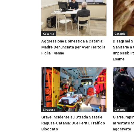
Catania
Catania
Aggressione Domestica a Catania:
Disagi nel 
Madre Denunciata per Aver Ferito la
Sanitarie a
Figlia 14enne
Impossibili
Esame
Siracusa
Catania
Grave Incidente su Strada Statale
Giarre, rapi
Ragusa-Catania: Due Feriti, Traffico
arrestato 55
Bloccato
aggravate