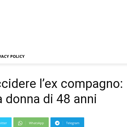
VACY POLICY
ccidere l’ex compagno: 
a donna di 48 anni
itter
WhatsApp
Telegram