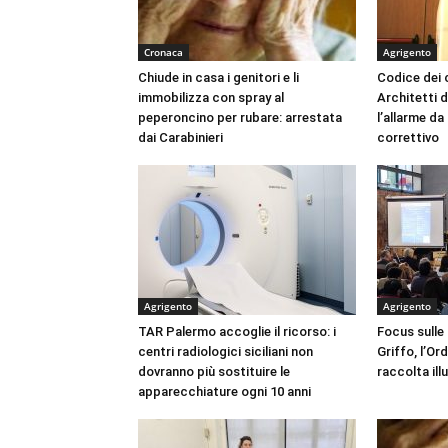
Cronaca
Agrigento
Chiude in casa i genitori e li
Codice dei c
immobilizza con spray al
Architetti d
peperoncino per rubare: arrestata
l’allarme d
dai Carabinieri
correttivo
Agrigento
Agrigento
TAR Palermo accoglie il ricorso: i
Focus sulle
centri radiologici siciliani non
Griffo, l’Or
dovranno più sostituire le
raccolta ill
apparecchiature ogni 10 anni