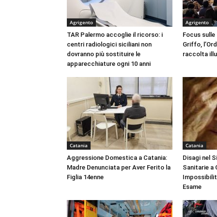
Agrigento
Agrigento
TAR Palermo accoglie il ricorso: i
Focus sulle
centri radiologici siciliani non
Griffo, l’Or
dovranno più sostituire le
raccolta ill
apparecchiature ogni 10 anni
Catania
Catania
Aggressione Domestica a Catania:
Disagi nel 
Madre Denunciata per Aver Ferito la
Sanitarie a
Figlia 14enne
Impossibili
Esame