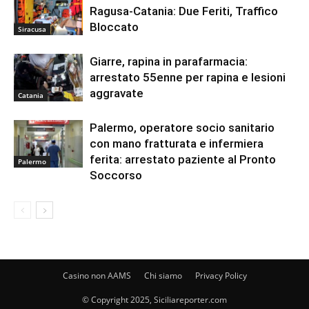
Ragusa-Catania: Due Feriti, Traffico
Bloccato
Siracusa
Giarre, rapina in parafarmacia:
arrestato 55enne per rapina e lesioni
aggravate
Catania
Palermo, operatore socio sanitario
con mano fratturata e infermiera
ferita: arrestato paziente al Pronto
Palermo
Soccorso
Casino non AAMS
Chi siamo
Privacy Policy
© Copyright 2025, Siciliareporter.com