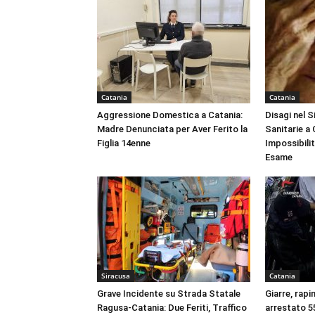
Catania
Catania
Aggressione Domestica a Catania:
Disagi nel 
Madre Denunciata per Aver Ferito la
Sanitarie a
Figlia 14enne
Impossibili
Esame
Siracusa
Catania
Grave Incidente su Strada Statale
Giarre, rapi
Ragusa-Catania: Due Feriti, Traffico
arrestato 55