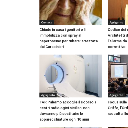
Cronaca
Agrigento
Chiude in casa i genitori e li
Codice dei c
immobilizza con spray al
Architetti d
peperoncino per rubare: arrestata
l’allarme d
dai Carabinieri
correttivo
Agrigento
Agrigento
TAR Palermo accoglie il ricorso: i
Focus sulle
centri radiologici siciliani non
Griffo, l’Or
dovranno più sostituire le
raccolta ill
apparecchiature ogni 10 anni