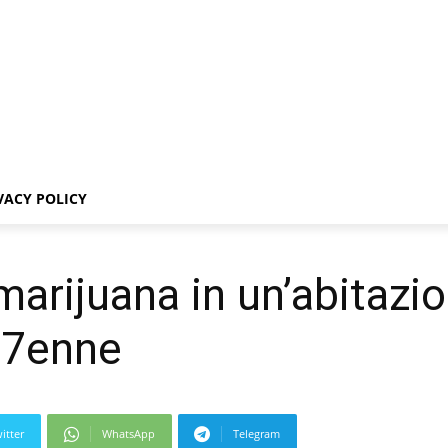
VACY POLICY
marijuana in un’abitazio
 37enne
itter
WhatsApp
Telegram