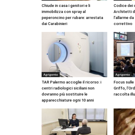
Chiude in casa i genitori e li
Codice dei c
immobilizza con spray al
Architetti d
peperoncino per rubare: arrestata
l’allarme d
dai Carabinieri
correttivo
Agrigento
Agrigento
TAR Palermo accoglie il ricorso: i
Focus sulle
centri radiologici siciliani non
Griffo, l’Or
dovranno più sostituire le
raccolta ill
apparecchiature ogni 10 anni