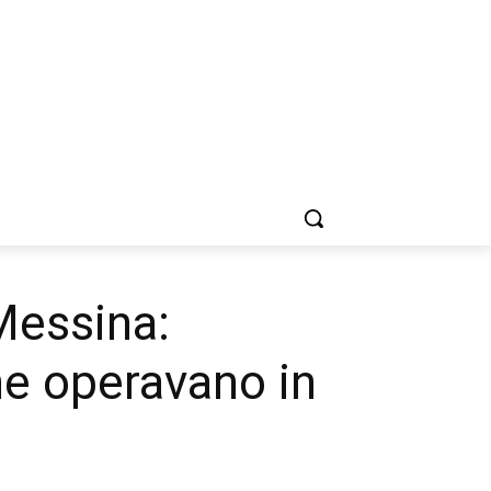
 Messina:
he operavano in