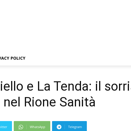
VACY POLICY
ello e La Tenda: il sorr
 nel Rione Sanità
itter
WhatsApp
Telegram