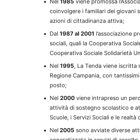
Nel
1985
viene promossa l’Associa
coinvolgere i familiari dei giovani 
azioni di cittadinanza attiva;
Dal
1987 al 2001
l’associazione pr
sociali, quali la Cooperativa Soci
Cooperativa Sociale Solidarietà U
Nel
1995
, La Tenda viene iscritta 
Regione Campania, con tantissimi 
posto;
Nel
2000
viene intrapreso un perco
attività di sostegno scolastico e at
Scuole, i Servizi Sociali e le realtà
Nel
2005
sono avviate diverse atti
concretizzata in servizi di ascolt