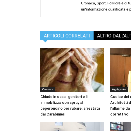
Cronaca, Sport, Folklore e di tu
un'informazione qualificata e pl
ARTICOLI CORRELATI
ALTRO DALL'A
Cronaca
Agrigento
Chiude in casa i genitori e li
Codice dei c
immobilizza con spray al
Architetti d
peperoncino per rubare: arrestata
l’allarme d
dai Carabinieri
correttivo