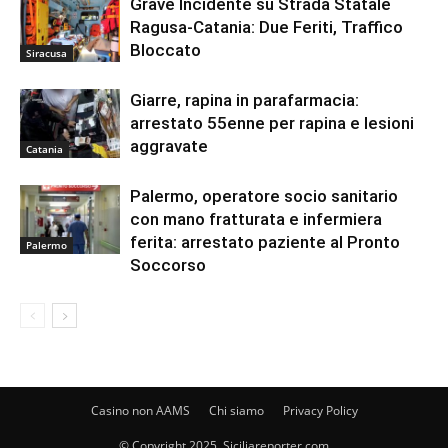
Grave Incidente su Strada Statale
Ragusa-Catania: Due Feriti, Traffico
Bloccato
Siracusa
Giarre, rapina in parafarmacia:
arrestato 55enne per rapina e lesioni
aggravate
Catania
Palermo, operatore socio sanitario
con mano fratturata e infermiera
ferita: arrestato paziente al Pronto
Palermo
Soccorso
Casino non AAMS
Chi siamo
Privacy Policy
© Copyright 2025, Siciliareporter.com