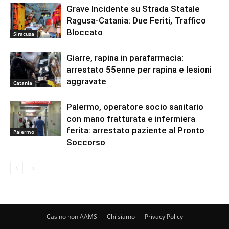
Grave Incidente su Strada Statale
Ragusa-Catania: Due Feriti, Traffico
Bloccato
Siracusa
Giarre, rapina in parafarmacia:
arrestato 55enne per rapina e lesioni
aggravate
Catania
Palermo, operatore socio sanitario
con mano fratturata e infermiera
ferita: arrestato paziente al Pronto
Palermo
Soccorso
Casino non AAMS
Chi siamo
Privacy Policy