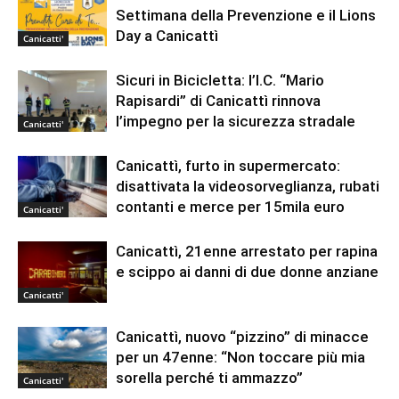
Settimana della Prevenzione e il Lions
Day a Canicattì
Canicatti'
Sicuri in Bicicletta: l’I.C. “Mario
Rapisardi” di Canicattì rinnova
l’impegno per la sicurezza stradale
Canicatti'
Canicattì, furto in supermercato:
disattivata la videosorveglianza, rubati
contanti e merce per 15mila euro
Canicatti'
Canicattì, 21enne arrestato per rapina
e scippo ai danni di due donne anziane
Canicatti'
Canicattì, nuovo “pizzino” di minacce
per un 47enne: “Non toccare più mia
sorella perché ti ammazzo”
Canicatti'