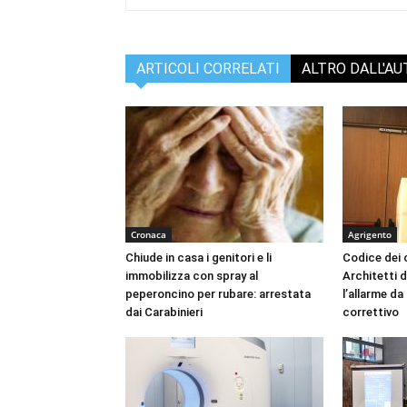
ARTICOLI CORRELATI
ALTRO DALL'A
Cronaca
Agrigento
Chiude in casa i genitori e li
Codice dei c
immobilizza con spray al
Architetti d
peperoncino per rubare: arrestata
l’allarme d
dai Carabinieri
correttivo