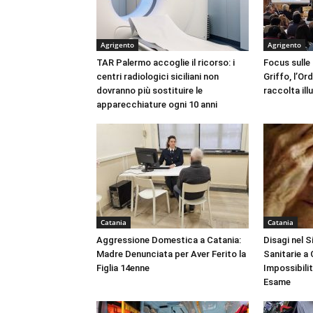
Agrigento
Agrigento
TAR Palermo accoglie il ricorso: i
Focus sulle
centri radiologici siciliani non
Griffo, l’Or
dovranno più sostituire le
raccolta ill
apparecchiature ogni 10 anni
Catania
Catania
Aggressione Domestica a Catania:
Disagi nel 
Madre Denunciata per Aver Ferito la
Sanitarie a
Figlia 14enne
Impossibili
Esame