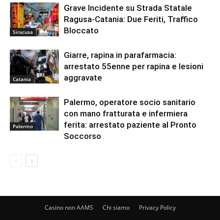
Grave Incidente su Strada Statale
Ragusa-Catania: Due Feriti, Traffico
Bloccato
Siracusa
Giarre, rapina in parafarmacia:
arrestato 55enne per rapina e lesioni
aggravate
Catania
Palermo, operatore socio sanitario
con mano fratturata e infermiera
ferita: arrestato paziente al Pronto
Palermo
Soccorso
Casino non AAMS
Chi siamo
Privacy Policy