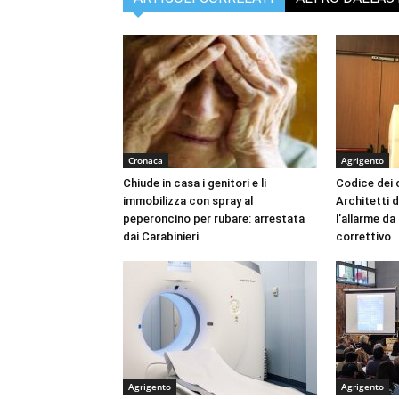
Cronaca
Agrigento
Chiude in casa i genitori e li
Codice dei c
immobilizza con spray al
Architetti d
peperoncino per rubare: arrestata
l’allarme d
dai Carabinieri
correttivo
Agrigento
Agrigento