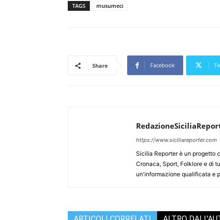
TAGS
musumeci
Facebook
Tw
Share
RedazioneSiciliaRepor
https://www.siciliareporter.com
Sicilia Reporter è un progetto 
Cronaca, Sport, Folklore e di tu
un'informazione qualificata e pl
ARTICOLI CORRELATI
ALTRO DALL'A