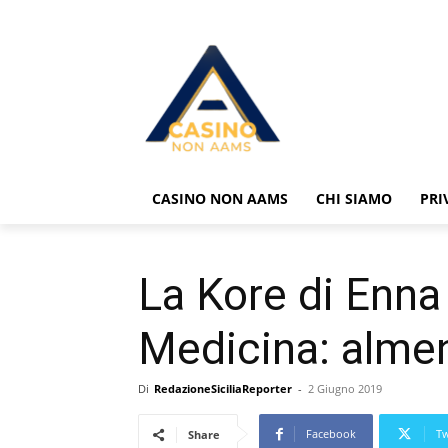
CASINO NON AAMS
CHI SIAMO
PRI
La Kore di Enna
Medicina: almen
Di
RedazioneSiciliaReporter
-
2 Giugno 2019
Facebook
Tw
Share