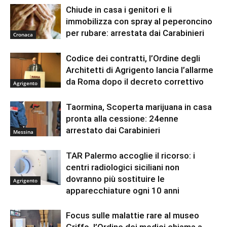
Chiude in casa i genitori e li
immobilizza con spray al peperoncino
per rubare: arrestata dai Carabinieri
Cronaca
Codice dei contratti, l’Ordine degli
Architetti di Agrigento lancia l’allarme
da Roma dopo il decreto correttivo
Agrigento
Taormina, Scoperta marijuana in casa
pronta alla cessione: 24enne
arrestato dai Carabinieri
Messina
TAR Palermo accoglie il ricorso: i
centri radiologici siciliani non
dovranno più sostituire le
Agrigento
apparecchiature ogni 10 anni
Focus sulle malattie rare al museo
Griffo, l’Ordine dei medici chiama a