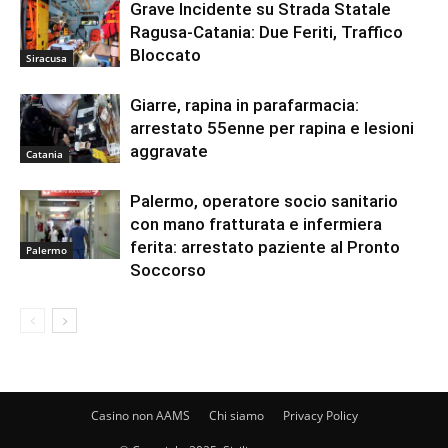
Grave Incidente su Strada Statale
Ragusa-Catania: Due Feriti, Traffico
Bloccato
Siracusa
Giarre, rapina in parafarmacia:
arrestato 55enne per rapina e lesioni
aggravate
Catania
Palermo, operatore socio sanitario
con mano fratturata e infermiera
ferita: arrestato paziente al Pronto
Palermo
Soccorso
Casino non AAMS
Chi siamo
Privacy Policy