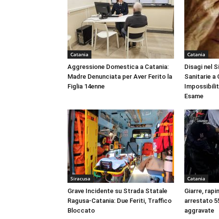
Catania
Catania
Aggressione Domestica a Catania:
Disagi nel 
Madre Denunciata per Aver Ferito la
Sanitarie a
Figlia 14enne
Impossibili
Esame
Siracusa
Catania
Grave Incidente su Strada Statale
Giarre, rapi
Ragusa-Catania: Due Feriti, Traffico
arrestato 55
Bloccato
aggravate