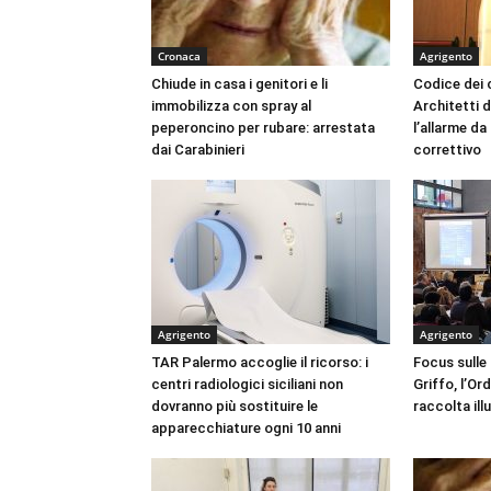
Cronaca
Agrigento
Chiude in casa i genitori e li
Codice dei c
immobilizza con spray al
Architetti d
peperoncino per rubare: arrestata
l’allarme d
dai Carabinieri
correttivo
Agrigento
Agrigento
TAR Palermo accoglie il ricorso: i
Focus sulle
centri radiologici siciliani non
Griffo, l’Or
dovranno più sostituire le
raccolta ill
apparecchiature ogni 10 anni