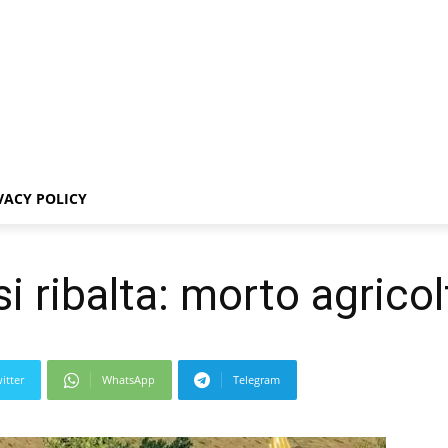
VACY POLICY
 si ribalta: morto agric
itter
WhatsApp
Telegram