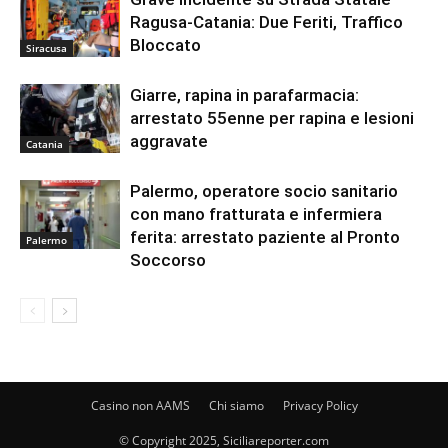
Ragusa-Catania: Due Feriti, Traffico
Bloccato
Siracusa
Giarre, rapina in parafarmacia:
arrestato 55enne per rapina e lesioni
aggravate
Catania
Palermo, operatore socio sanitario
con mano fratturata e infermiera
ferita: arrestato paziente al Pronto
Palermo
Soccorso
Casino non AAMS
Chi siamo
Privacy Policy
© Copyright 2025, Siciliareporter.com