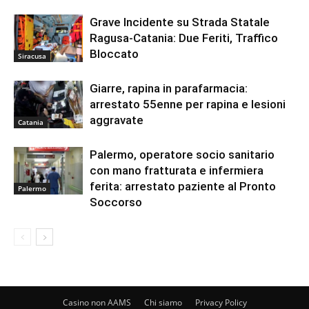
Grave Incidente su Strada Statale
Ragusa-Catania: Due Feriti, Traffico
Bloccato
Siracusa
Giarre, rapina in parafarmacia:
arrestato 55enne per rapina e lesioni
aggravate
Catania
Palermo, operatore socio sanitario
con mano fratturata e infermiera
ferita: arrestato paziente al Pronto
Palermo
Soccorso
Casino non AAMS
Chi siamo
Privacy Policy