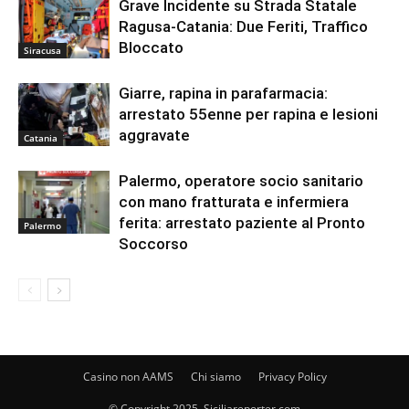
Grave Incidente su Strada Statale
Ragusa-Catania: Due Feriti, Traffico
Bloccato
Siracusa
Giarre, rapina in parafarmacia:
arrestato 55enne per rapina e lesioni
aggravate
Catania
Palermo, operatore socio sanitario
con mano fratturata e infermiera
ferita: arrestato paziente al Pronto
Palermo
Soccorso
Casino non AAMS
Chi siamo
Privacy Policy
© Copyright 2025, Siciliareporter.com