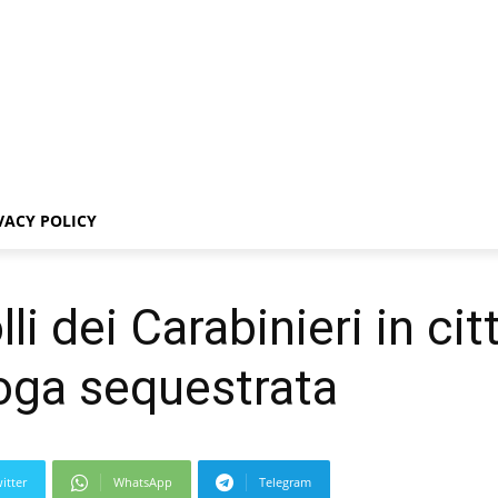
VACY POLICY
i dei Carabinieri in citt
oga sequestrata
itter
WhatsApp
Telegram