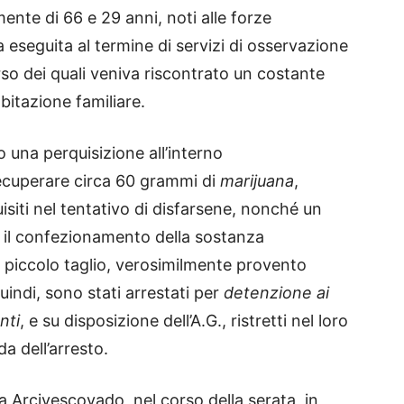
mente di 66 e 29 anni, noti alle forze
ta eseguita al termine di servizi di osservazione
orso dei quali veniva riscontrato un costante
abitazione familiare.
 una perquisizione all’interno
recuperare circa 60 grammi di
marijuana
,
isiti nel tentativo di disfarsene, nonché un
r il confezionamento della sostanza
 piccolo taglio, verosimilmente provento
quindi, sono stati arrestati per
detenzione ai
nti
, e su disposizione dell’A.G., ristretti nel loro
da dell’arresto.
na Arcivescovado, nel corso della serata, in