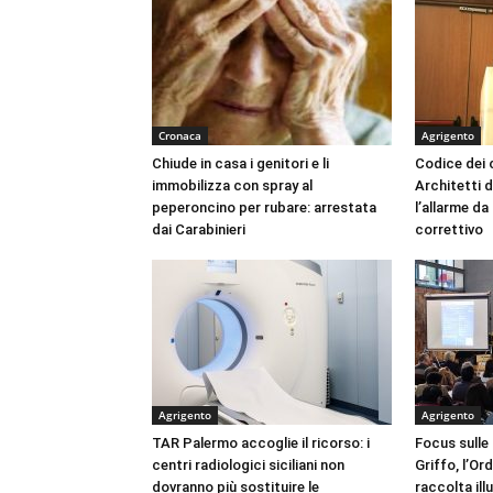
Cronaca
Agrigento
Chiude in casa i genitori e li
Codice dei c
immobilizza con spray al
Architetti d
peperoncino per rubare: arrestata
l’allarme d
dai Carabinieri
correttivo
Agrigento
Agrigento
TAR Palermo accoglie il ricorso: i
Focus sulle
centri radiologici siciliani non
Griffo, l’Or
dovranno più sostituire le
raccolta ill