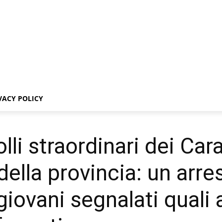
VACY POLICY
li straordinari dei Carab
 della provincia: un arr
iovani segnalati quali 