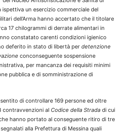
i del Nucleo Antisofisticazione e Sanità di
 ispettiva un esercizio commerciale del
 militari dell’Arma hanno accertato che il titolare
rca 17 chilogrammi di derrate alimentari in
nno constatato carenti condizioni igienico
no deferito in stato di libertà per
detenzione
rvazione
conconseguente sospensione
inistrativa, per mancanza dei requisiti minimi
azione pubblica e di somministrazione di
nsentito di controllare 169 persone ed oltre
18 contravvenzioni al
Codice della Strada
di cui
l che hanno portato al conseguente ritiro di tre
segnalati alla Prefettura di Messina quali