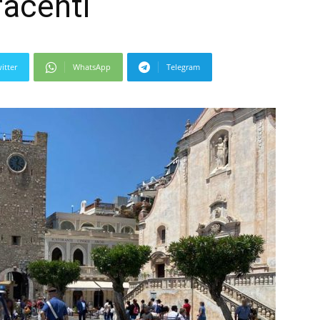
facenti
itter
WhatsApp
Telegram