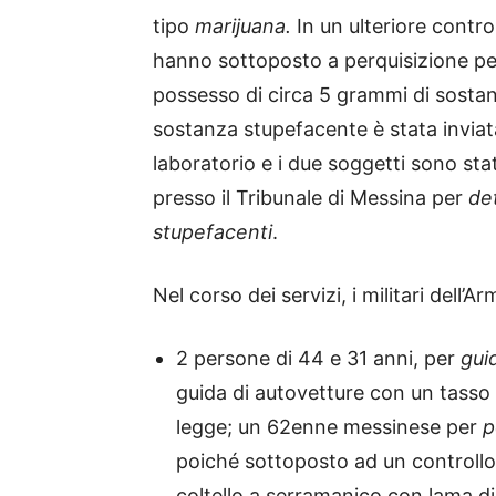
tipo
marijuana.
In un ulteriore contro
hanno sottoposto a perquisizione pe
possesso di circa 5 grammi di sosta
sostanza stupefacente è stata inviata 
laboratorio e i due soggetti sono sta
presso il Tribunale di Messina per
det
stupefacenti
.
Nel corso dei servizi, i militari dell’
2 persone di 44 e 31 anni, per
guid
guida di autovetture con un tasso a
legge; un 62enne messinese per
p
poiché sottoposto ad un controllo 
coltello a serramanico con lama di