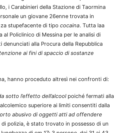
llo, i Carabinieri della Stazione di Taormina
rsonale un giovane 26enne trovata in
nza stupefacente di tipo
cocaina
. Tutta laa
al Policlinico di Messina per le analisi di
ti denunciati alla Procura della Repubblica
enzione ai fini di spaccio di sostanze
Arma, hanno proceduto altresì nei confronti di:
a sotto l’effetto dell’alcool
poiché fermati alla
lcolemico superiore ai limiti consentiti dalla
orto abusivo di oggetti atti ad offendere
di polizia, è stato trovato in possesso di un
 lunghezza di cm 17; 3 persone, dai 31 ai 43