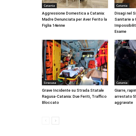
Catania
Catania
Aggressione Domestica a Catania:
Disagi nel 
Madre Denunciata per Aver Ferito la
Sanitarie a
Figlia 14enne
Impossibili
Esame
Siracusa
Catania
Grave Incidente su Strada Statale
Giarre, rapi
Ragusa-Catania: Due Feriti, Traffico
arrestato 55
Bloccato
aggravate