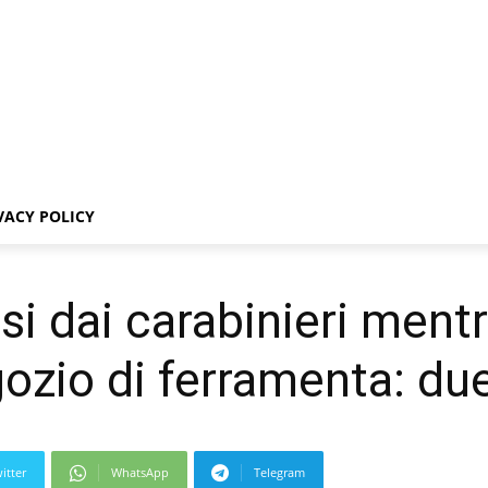
VACY POLICY
si dai carabinieri ment
ozio di ferramenta: due
itter
WhatsApp
Telegram