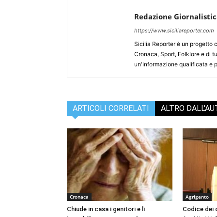
Redazione Giornalisti
https://www.siciliareporter.com
Sicilia Reporter è un progetto 
Cronaca, Sport, Folklore e di tu
un'informazione qualificata e pl
ARTICOLI CORRELATI
ALTRO DALL'A
Cronaca
Agrigento
Chiude in casa i genitori e li
Codice dei c