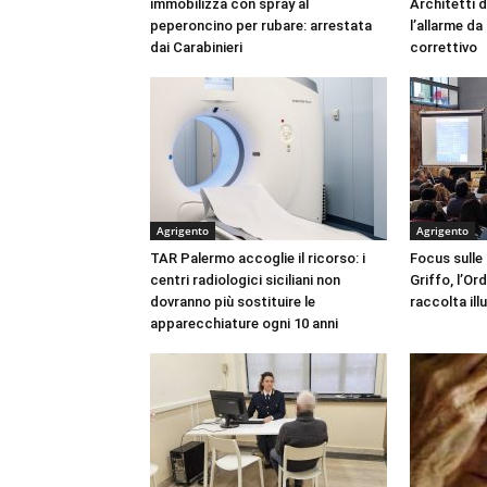
immobilizza con spray al
Architetti d
peperoncino per rubare: arrestata
l’allarme d
dai Carabinieri
correttivo
Agrigento
Agrigento
TAR Palermo accoglie il ricorso: i
Focus sulle
centri radiologici siciliani non
Griffo, l’Or
dovranno più sostituire le
raccolta ill
apparecchiature ogni 10 anni