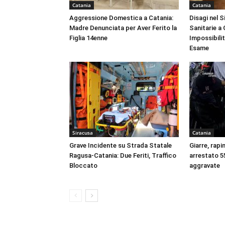
Catania
Catania
Aggressione Domestica a Catania:
Disagi nel 
Madre Denunciata per Aver Ferito la
Sanitarie a
Figlia 14enne
Impossibili
Esame
Siracusa
Catania
Grave Incidente su Strada Statale
Giarre, rapi
Ragusa-Catania: Due Feriti, Traffico
arrestato 55
Bloccato
aggravate