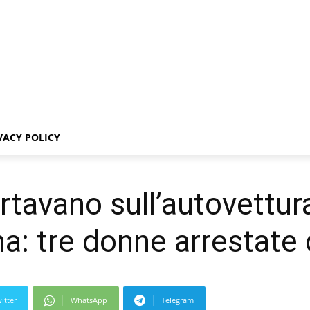
VACY POLICY
tavano sull’autovettura 
a: tre donne arrestate 
itter
WhatsApp
Telegram