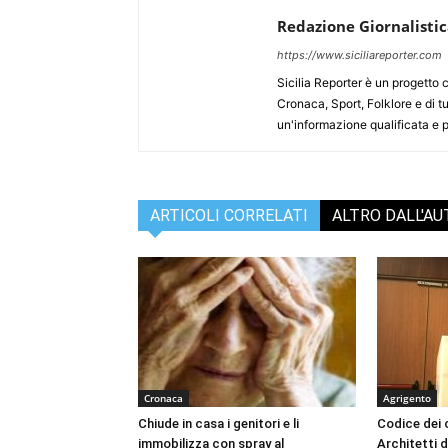
Redazione Giornalisti
https://www.siciliareporter.com
Sicilia Reporter è un progetto 
Cronaca, Sport, Folklore e di tu
un'informazione qualificata e pl
ARTICOLI CORRELATI
ALTRO DALL'A
Cronaca
Agrigento
Chiude in casa i genitori e li
Codice dei c
immobilizza con spray al
Architetti d