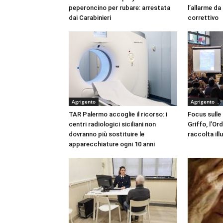
peperoncino per rubare: arrestata
l’allarme d
dai Carabinieri
correttivo
Agrigento
Agrigento
TAR Palermo accoglie il ricorso: i
Focus sulle
centri radiologici siciliani non
Griffo, l’Or
dovranno più sostituire le
raccolta ill
apparecchiature ogni 10 anni